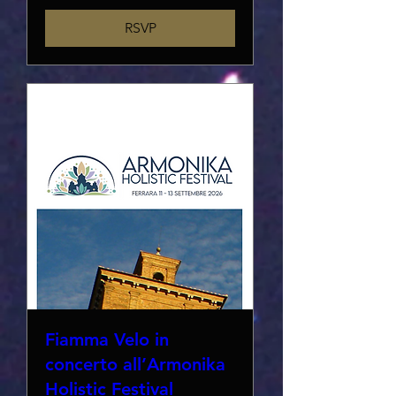
RSVP
Fiamma Velo in
concerto all’Armonika
Holistic Festival