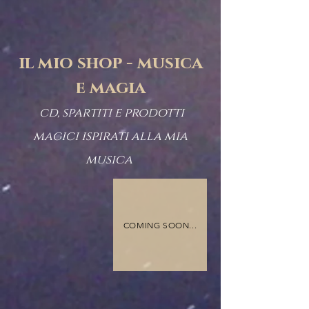
il mio shop - musica
e magia
cd, spartiti e prodotti
magici ispirati alla mia
musica
COMING SOON...