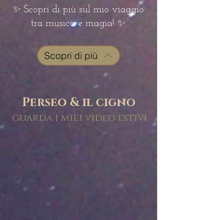
✨ Scopri di più sul mio viaggio
tra musica e magia! ✨
Scopri di più
Perseo & il cigno
guarda i miei video estivi