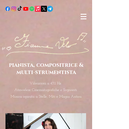
pianista, compositrice &
multi-strumentista
Vibrazioni a 432 Hz
Atmosfere Cinematografiche e Sognanti
Musica ispirata a Stelle, Miti e Magia Antica