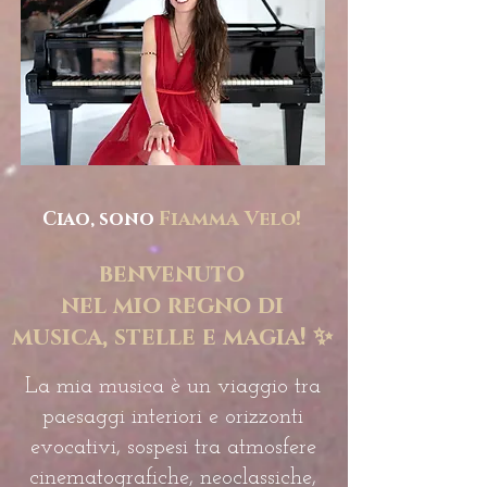
Ciao, sono
Fiamma Velo!
benvenuto
nel mio regno di
musica, stelle e magia!
✨
La mia musica è un viaggio tra
paesaggi interiori e orizzonti
evocativi, sospesi tra atmosfere
cinematografiche, neoclassiche,