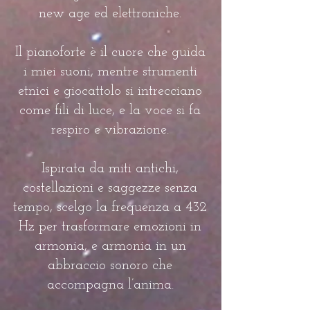
new age ed elettroniche.
Il pianoforte è il cuore che guida
i miei suoni, mentre strumenti
etnici e giocattolo si intrecciano
come fili di luce, e la voce si fa
respiro e vibrazione.
Ispirata da miti antichi,
costellazioni e saggezze senza
tempo, scelgo la frequenza a 432
Hz per trasformare emozioni in
armonia, e armonia in un
abbraccio sonoro che
accompagna l’anima.