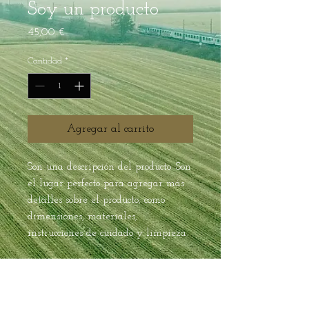
Soy un producto
Precio
45,00 €
Cantidad
*
Agregar al carrito
Son una descripción del producto. Son 
el lugar perfecto para agregar más 
detalles sobre el producto, como 
dimensiones, materiales, 
instrucciones de cuidado y limpieza.
INFORMACIÓN DEL
PRODUCTO