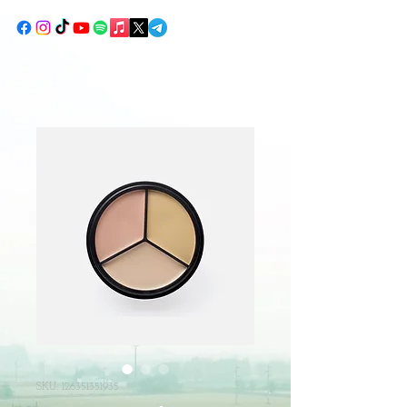
SKU: 126351351935