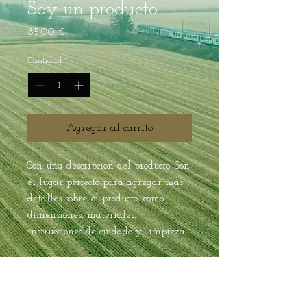
Soy un producto
Precio
85,00 €
Cantidad
*
Agregar al carrito
Son una descripción del producto. Son 
el lugar perfecto para agregar más 
detalles sobre el producto, como 
dimensiones, materiales, 
instrucciones de cuidado y limpieza.
INFORMACIÓN DEL
PRODUCTO