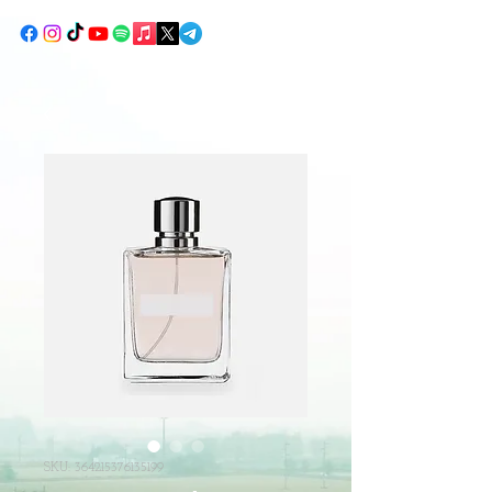
SKU: 364215376135199