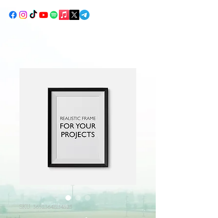
SKU: 36523641234523