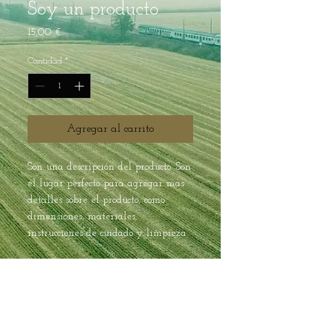
Soy un producto
Precio
15,00 €
Cantidad
*
Agregar al carrito
Son una descripción del producto. Son 
el lugar perfecto para agregar más 
detalles sobre el producto, como 
dimensiones, materiales, 
instrucciones de cuidado y limpieza.
INFORMACIÓN DEL
PRODUCTO