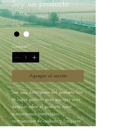
Soy un producto
Precio
10,00 €
Color
*
Cantidad
*
Agregar al carrito
Son una descripción del producto. Son 
el lugar perfecto para agregar más 
detalles sobre el producto, como 
dimensiones, materiales, 
instrucciones de cuidado y limpieza.