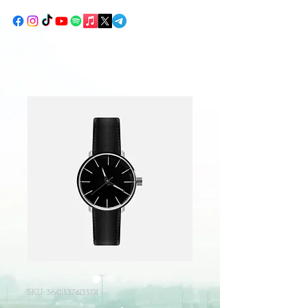
SKU: 364115376135191