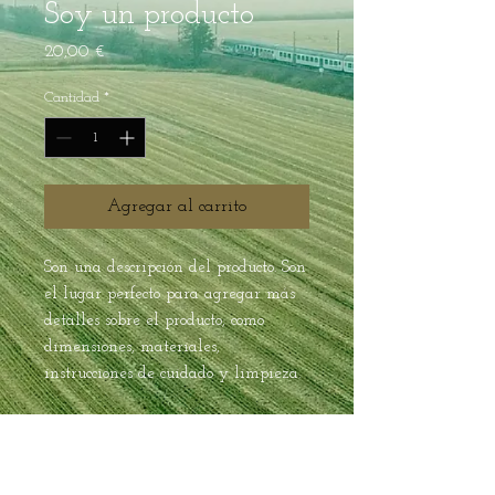
Soy un producto
Precio
20,00 €
Cantidad
*
Agregar al carrito
Son una descripción del producto. Son 
el lugar perfecto para agregar más 
detalles sobre el producto, como 
dimensiones, materiales, 
instrucciones de cuidado y limpieza.
INFORMACIÓN DEL
PRODUCTO