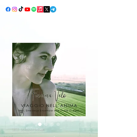
SKU: 364215375135191