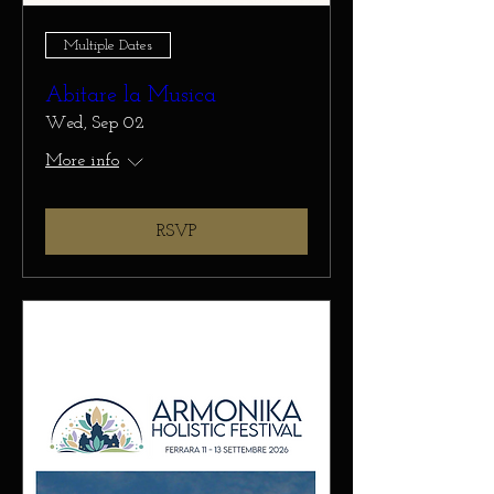
Multiple Dates
Abitare la Musica
Wed, Sep 02
More info
RSVP